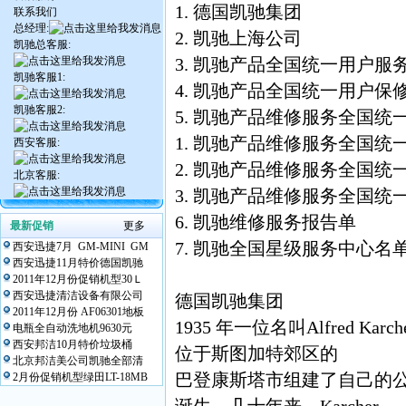
1. 德国凯驰集团
联系我们
总经理:
2. 凯驰上海公司
凯驰总客服:
3. 凯驰产品全国统一用户服
凯驰客服1:
4. 凯驰产品全国统一用户保
凯驰客服2:
5. 凯驰产品维修服务全国统
1. 凯驰产品维修服务全国统
西安客服:
2. 凯驰产品维修服务全国统
北京客服:
3. 凯驰产品维修服务全国统
6. 凯驰维修服务报告单
最新促销
更多
7. 凯驰全国星级服务中心名
西安迅捷7月 GM-MINI GM
西安迅捷11月特价德国凯驰
2011年12月份促销机型30Ｌ
西安迅捷清洁设备有限公司
德国凯驰集团
2011年12月份 AF06301地板
1935 年一位名叫Alfred 
电瓶全自动洗地机9630元
西安邦洁10月特价垃圾桶
位于斯图加特郊区的
北京邦洁美公司凯驰全部清
巴登康斯塔市组建了自己的
2月份促销机型绿田LT-18MB
诞生。几十年来，Karcher