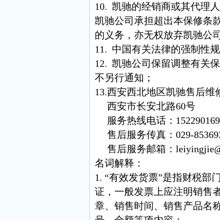
10. 凯驰的经销商或其代
凯驰公司承担超出本保修条
的义务，亦无权放弃凯驰公
11. 中国有关法律的强制性
12. 凯驰公司保留调整有
不另行通知；
13.西安西北地区凯驰售后
西安市长安北路60号
服务热线电话：15229016911 1
售后服务传真：029-853693
售后服务邮箱：
leiyingji
名词解释：
1. “有效发货票”是指财税
证，一般发票上应注明销售
章、销售时间、销售产品名
号、金额等项内容；