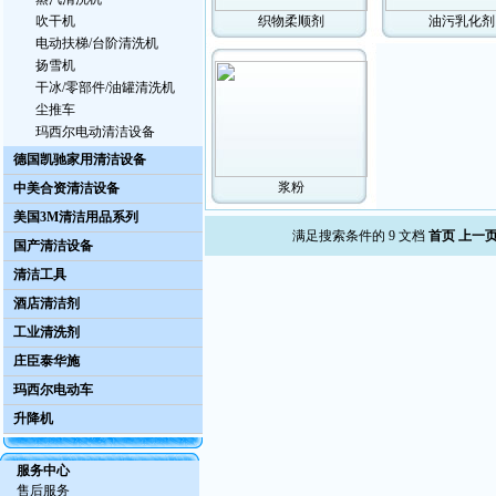
吹干机
织物柔顺剂
油污乳化剂
电动扶梯/台阶清洗机
扬雪机
干冰/零部件/油罐清洗机
尘推车
玛西尔电动清洁设备
德国凯驰家用清洁设备
浆粉
中美合资清洁设备
美国3M清洁用品系列
满足搜索条件的 9 文档
首页
上一
国产清洁设备
清洁工具
酒店清洁剂
工业清洗剂
庄臣泰华施
玛西尔电动车
升降机
服务中心
售后服务