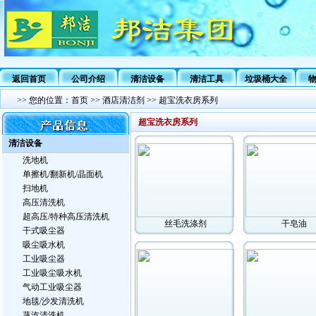
返回首页
公司介绍
清洁设备
清洁工具
垃圾桶大全
>>
您的位置：
首页
>>
酒店清洁剂
>>
超宝洗衣房系列
超宝洗衣房系列
清洁设备
洗地机
单擦机/翻新机/晶面机
扫地机
高压清洗机
超高压/特种高压清洗机
丝毛洗涤剂
干皂油
干式吸尘器
吸尘吸水机
工业吸尘器
工业吸尘吸水机
气动工业吸尘器
地毯/沙发清洗机
蒸汽清洗机