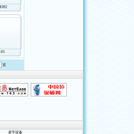
E092
-93
页
凌宇设备