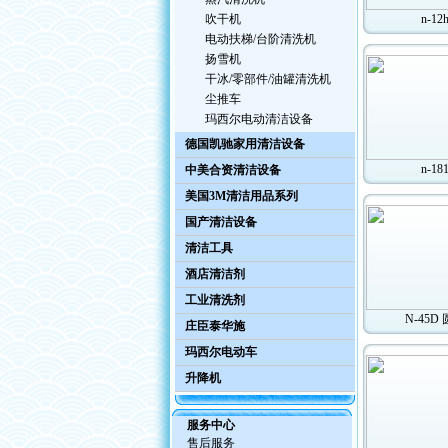
吹干机
n-12
电动扶梯/台阶清洗机
扬雪机
干冰/零部件/油罐清洗机
尘推车
玛西尔电动清洁设备
德国凯驰家用清洁设备
n-18
中美合资清洁设备
美国3M清洁用品系列
国产清洁设备
清洁工具
酒店清洁剂
工业清洗剂
N-45D
庄臣泰华施
玛西尔电动车
升降机
服务中心
售后服务