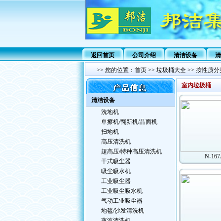
返回首页
公司介绍
清洁设备
清
>>
您的位置：
首页
>>
垃圾桶大全
>>
按性质分
室内垃圾桶
清洁设备
洗地机
单擦机/翻新机/晶面机
扫地机
高压清洗机
超高压/特种高压清洗机
N-16
干式吸尘器
吸尘吸水机
工业吸尘器
工业吸尘吸水机
气动工业吸尘器
地毯/沙发清洗机
蒸汽清洗机