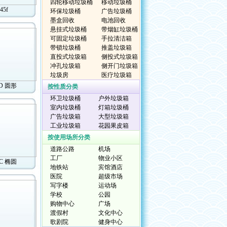
四轮移动垃圾桶
移动垃圾桶
45f
环保垃圾桶
广告垃圾桶
墨盒回收
电池回收
悬挂式垃圾桶
带烟缸垃圾桶
可固定垃圾桶
手拉清洁箱
带锁垃圾桶
推盖垃圾箱
直投式垃圾箱
侧投式垃圾箱
冲孔垃圾箱
侧开门垃圾箱
垃圾房
医疗垃圾箱
5D 圆形
按性质分类
环卫垃圾桶
户外垃圾箱
室内垃圾桶
灯箱垃圾桶
广告垃圾箱
大型垃圾箱
工业垃圾箱
花园果皮箱
按使用场所分类
道路公路
机场
工厂
物业小区
5C 椭圆
地铁站
宾馆酒店
医院
超级市场
写字楼
运动场
学校
公园
购物中心
广场
渡假村
文化中心
歌剧院
健身中心