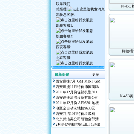
联系我们
N-45C
总经理:
凯驰总客服:
凯驰客服1:
凯驰客服2:
西安客服:
脚踏桶
北京客服:
最新促销
更多
西安迅捷7月 GM-MINI GM
西安迅捷11月特价德国凯驰
2011年12月份促销机型30Ｌ
N-45B
西安迅捷清洁设备有限公司
2011年12月份 AF06301地板
电瓶全自动洗地机9630元
西安邦洁10月特价垃圾桶
北京邦洁美公司凯驰全部清
2月份促销机型绿田LT-18MB