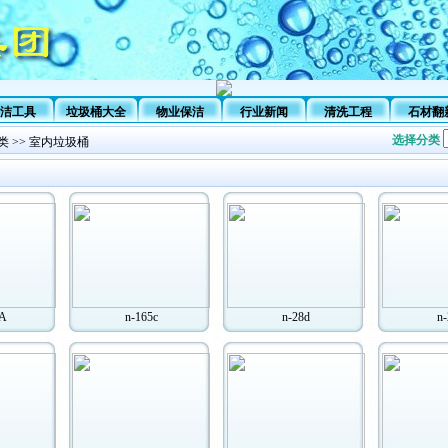
洁工具
垃圾桶大全
物业保洁
行业新闻
清洗工程
石材翻
选择分类
类
>>
室内垃圾桶
7A
n-165c
n-28d
n-