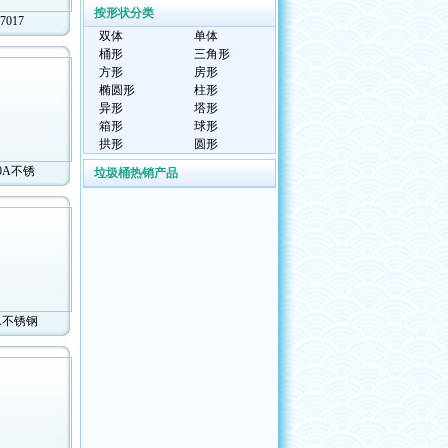
按形状分类
7017
双体
单体
桶形
三角形
方形
房形
椭圆形
柱形
异形
塔形
箱形
球形
拱形
圆形
10A不锈
垃圾桶热销产品
2A不锈钢