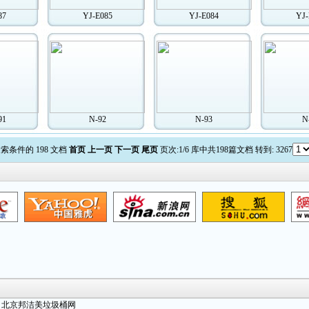
87
YJ-E085
YJ-E084
YJ-
91
N-92
N-93
N
索条件的 198 文档
首页
上一页
下一页
尾页
页次:1/6 库中共198篇文档 转到: 3267
北京邦洁美垃圾桶网