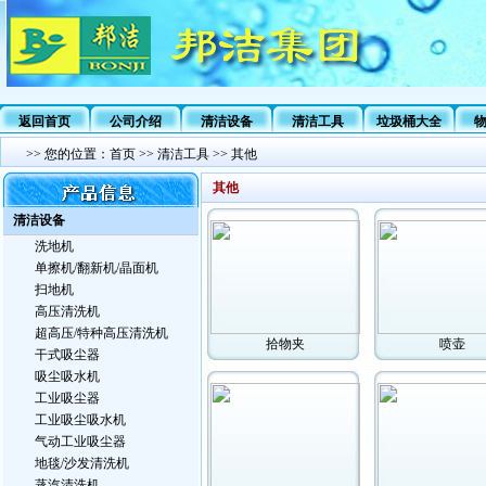
返回首页
公司介绍
清洁设备
清洁工具
垃圾桶大全
>>
您的位置：
首页
>>
清洁工具
>>
其他
其他
清洁设备
洗地机
单擦机/翻新机/晶面机
扫地机
高压清洗机
超高压/特种高压清洗机
拾物夹
喷壶
干式吸尘器
吸尘吸水机
工业吸尘器
工业吸尘吸水机
气动工业吸尘器
地毯/沙发清洗机
蒸汽清洗机