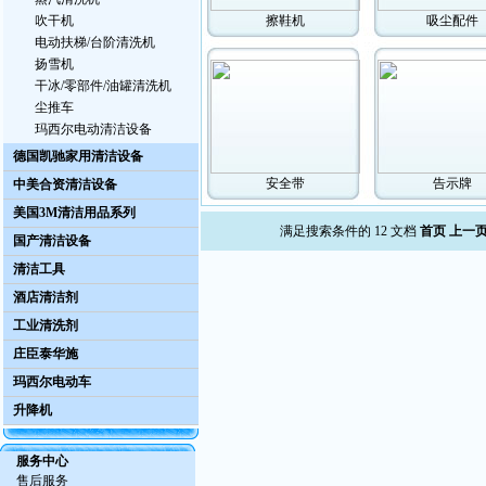
吹干机
擦鞋机
吸尘配件
电动扶梯/台阶清洗机
扬雪机
干冰/零部件/油罐清洗机
尘推车
玛西尔电动清洁设备
德国凯驰家用清洁设备
安全带
告示牌
中美合资清洁设备
美国3M清洁用品系列
满足搜索条件的 12 文档
首页
上一
国产清洁设备
清洁工具
酒店清洁剂
工业清洗剂
庄臣泰华施
玛西尔电动车
升降机
服务中心
售后服务