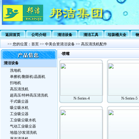
返回首页
公司介绍
清洁设备
清洁工具
垃圾桶大全
>>
您的位置：
首页
>>
中美合资清洁设备
>>
高压清洗机配件
·喷嘴
清洁设备
洗地机
单擦机/翻新机/晶面机
扫地机
高压清洗机
超高压/特种高压清洗机
N-Series-4
N-Series-5
干式吸尘器
吸尘吸水机
工业吸尘器
工业吸尘吸水机
气动工业吸尘器
地毯/沙发清洗机
蒸汽清洗机