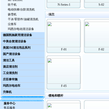
吹干机
N-Series-1
S-02
电动扶梯/台阶清洗机
扬雪机
·法兰
干冰/零部件/油罐清洗机
尘推车
玛西尔电动清洁设备
德国凯驰家用清洁设备
中美合资清洁设备
美国3M清洁用品系列
F-01
F-02
国产清洁设备
清洁工具
酒店清洁剂
工业清洗剂
庄臣泰华施
玛西尔电动车
F-05
升降机
·喷枪和喷杆
服务中心
售后服务