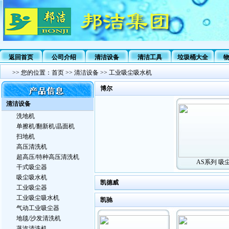
返回首页
公司介绍
清洁设备
清洁工具
垃圾桶大全
>>
您的位置：
首页
>>
清洁设备
>>
工业吸尘吸水机
博尔
清洁设备
洗地机
单擦机/翻新机/晶面机
扫地机
高压清洗机
超高压/特种高压清洗机
AS系列 吸
干式吸尘器
吸尘吸水机
凯德威
工业吸尘器
工业吸尘吸水机
凯驰
气动工业吸尘器
地毯/沙发清洗机
蒸汽清洗机