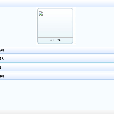
SV 1802
洗机
器人
机
地机