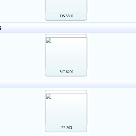
DS 5500
器
VC 6200
FP 303