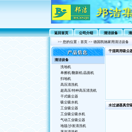
返回首页
公司介绍
清洁设备
清
>>
您的位置：
首页
>>
德国凯驰家用清洁设备
干湿两用吸尘
清洁设备
洗地机
单擦机/翻新机/晶面机
扫地机
高压清洗机
超高压/特种高压清洗机
干式吸尘器
吸尘吸水机
水过滤器真空
工业吸尘器
工业吸尘吸水机
气动工业吸尘器
地毯/沙发清洗机
蒸汽清洗机