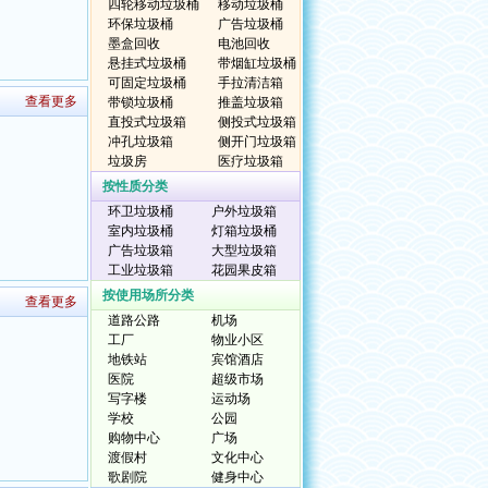
四轮移动垃圾桶
移动垃圾桶
环保垃圾桶
广告垃圾桶
墨盒回收
电池回收
悬挂式垃圾桶
带烟缸垃圾桶
可固定垃圾桶
手拉清洁箱
查看更多
带锁垃圾桶
推盖垃圾箱
直投式垃圾箱
侧投式垃圾箱
冲孔垃圾箱
侧开门垃圾箱
垃圾房
医疗垃圾箱
按性质分类
环卫垃圾桶
户外垃圾箱
室内垃圾桶
灯箱垃圾桶
广告垃圾箱
大型垃圾箱
工业垃圾箱
花园果皮箱
按使用场所分类
查看更多
道路公路
机场
工厂
物业小区
地铁站
宾馆酒店
医院
超级市场
写字楼
运动场
学校
公园
购物中心
广场
渡假村
文化中心
歌剧院
健身中心