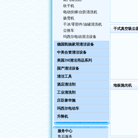
吹干机
电动扶梯/台阶清洗机
扬雪机
干冰/零部件/油罐清洗机
干式真空吸尘
尘推车
玛西尔电动清洁设备
德国凯驰家用清洁设备
中美合资清洁设备
美国3M清洁用品系列
国产清洁设备
清洁工具
酒店清洁剂
地板抛光机
工业清洗剂
庄臣泰华施
玛西尔电动车
升降机
服务中心
售后服务