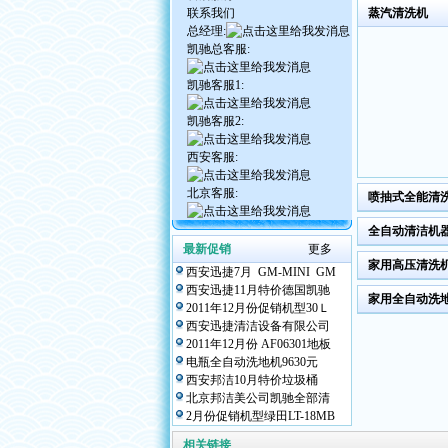
联系我们
蒸汽清洗机
总经理:
凯驰总客服:
凯驰客服1:
凯驰客服2:
西安客服:
北京客服:
喷抽式全能清
全自动清洁机
最新促销
更多
家用高压清洗
西安迅捷7月 GM-MINI GM
西安迅捷11月特价德国凯驰
家用全自动洗
2011年12月份促销机型30Ｌ
西安迅捷清洁设备有限公司
2011年12月份 AF06301地板
电瓶全自动洗地机9630元
西安邦洁10月特价垃圾桶
北京邦洁美公司凯驰全部清
2月份促销机型绿田LT-18MB
相关链接