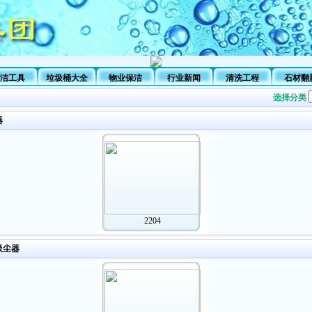
洁工具
垃圾桶大全
物业保洁
行业新闻
清洗工程
石材翻
选择分类
器
2204
吸尘器