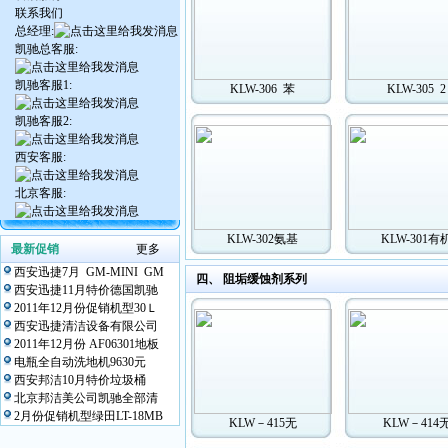
联系我们
总经理:
凯驰总客服:
凯驰客服1:
KLW-306 苯
KLW-305 2
凯驰客服2:
西安客服:
北京客服:
KLW-302氨基
KLW-301有
最新促销
更多
西安迅捷7月 GM-MINI GM
四、 阻垢缓蚀剂系列
西安迅捷11月特价德国凯驰
2011年12月份促销机型30Ｌ
西安迅捷清洁设备有限公司
2011年12月份 AF06301地板
电瓶全自动洗地机9630元
西安邦洁10月特价垃圾桶
北京邦洁美公司凯驰全部清
2月份促销机型绿田LT-18MB
KLW－415无
KLW－414