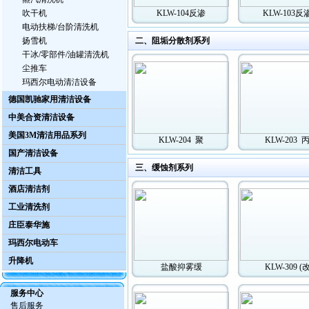
吹干机
KLW-104反渗
KLW-103反
电动扶梯/台阶清洗机
扬雪机
二、阻垢分散剂系列
干冰/零部件/油罐清洗机
尘推车
玛西尔电动清洁设备
德国凯驰家用清洁设备
中美合资清洁设备
美国3M清洁用品系列
KLW-204 聚
KLW-203 
国产清洁设备
三、缓蚀剂系列
清洁工具
酒店清洁剂
工业清洗剂
庄臣泰华施
玛西尔电动车
升降机
盐酸抑雾缓
KLW-309 (
服务中心
售后服务