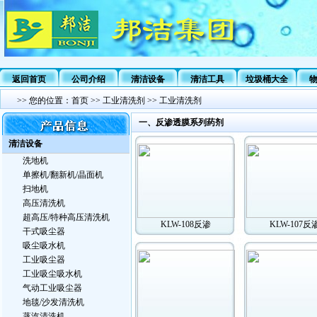
返回首页
公司介绍
清洁设备
清洁工具
垃圾桶大全
>>
您的位置：
首页
>>
工业清洗剂
>>
工业清洗剂
一、反渗透膜系列药剂
清洁设备
洗地机
单擦机/翻新机/晶面机
扫地机
高压清洗机
超高压/特种高压清洗机
KLW-108反渗
KLW-107反
干式吸尘器
吸尘吸水机
工业吸尘器
工业吸尘吸水机
气动工业吸尘器
地毯/沙发清洗机
蒸汽清洗机