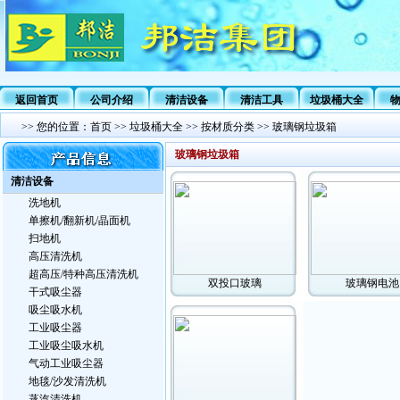
返回首页
公司介绍
清洁设备
清洁工具
垃圾桶大全
>>
您的位置：
首页
>>
垃圾桶大全
>>
按材质分类
>>
玻璃钢垃圾箱
玻璃钢垃圾箱
清洁设备
洗地机
单擦机/翻新机/晶面机
扫地机
高压清洗机
超高压/特种高压清洗机
双投口玻璃
玻璃钢电池
干式吸尘器
吸尘吸水机
工业吸尘器
工业吸尘吸水机
气动工业吸尘器
地毯/沙发清洗机
蒸汽清洗机