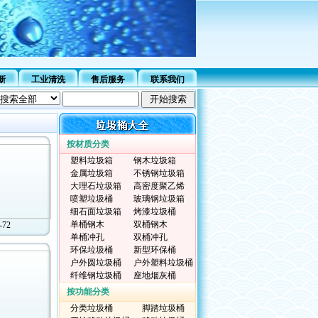
新
工业清洗
售后服务
联系我们
按材质分类
塑料垃圾箱
钢木垃圾箱
金属垃圾箱
不锈钢垃圾箱
大理石垃圾箱
高密度聚乙烯
喷塑垃圾桶
玻璃钢垃圾箱
细石面垃圾箱
烤漆垃圾桶
单桶钢木
双桶钢木
-72
单桶冲孔
双桶冲孔
环保垃圾桶
新型环保桶
户外圆垃圾桶
户外塑料垃圾桶
纤维钢垃圾桶
座地烟灰桶
按功能分类
分类垃圾桶
脚踏垃圾桶