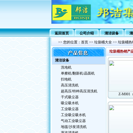
返回首页
公司介绍
清洁设备
清
>>
您的位置：
首页
>>
垃圾桶大全
>>
垃圾桶热
垃圾桶热销产
清洁设备
洗地机
单擦机/翻新机/晶面机
扫地机
高压清洗机
超高压/特种高压清洗机
Z-M001
干式吸尘器
吸尘吸水机
工业吸尘器
工业吸尘吸水机
气动工业吸尘器
地毯/沙发清洗机
蒸汽清洗机