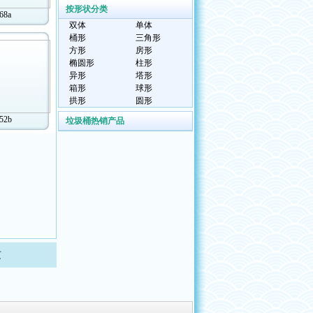
按形状分类
68a
双体
单体
桶形
三角形
方形
房形
椭圆形
柱形
异形
塔形
箱形
球形
拱形
圆形
52b
垃圾桶热销产品
页