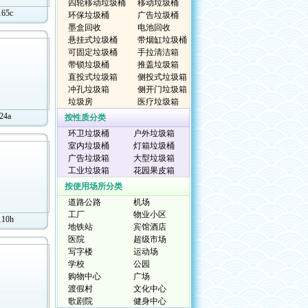
四轮移动垃圾桶
移动垃圾桶
165c
环保垃圾桶
广告垃圾桶
墨盒回收
电池回收
悬挂式垃圾桶
带烟缸垃圾桶
可固定垃圾桶
手拉清洁箱
带锁垃圾桶
推盖垃圾箱
直投式垃圾箱
侧投式垃圾箱
冲孔垃圾箱
侧开门垃圾箱
垃圾房
医疗垃圾箱
24a
按性质分类
环卫垃圾桶
户外垃圾箱
室内垃圾桶
灯箱垃圾桶
广告垃圾箱
大型垃圾箱
工业垃圾箱
花园果皮箱
按使用场所分类
道路公路
机场
工厂
物业小区
110h
地铁站
宾馆酒店
医院
超级市场
写字楼
运动场
学校
公园
购物中心
广场
渡假村
文化中心
歌剧院
健身中心