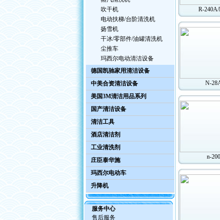
吹干机
R-240A
电动扶梯/台阶清洗机
扬雪机
干冰/零部件/油罐清洗机
尘推车
玛西尔电动清洁设备
德国凯驰家用清洁设备
N-28
中美合资清洁设备
美国3M清洁用品系列
国产清洁设备
清洁工具
酒店清洁剂
工业清洗剂
n-20
庄臣泰华施
玛西尔电动车
升降机
服务中心
售后服务