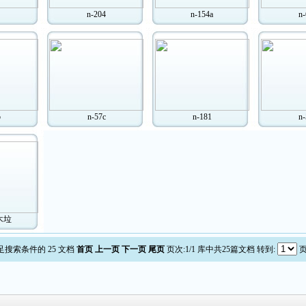
n-204
n-154a
n-
b
n-57c
n-181
n-
木垃
足搜索条件的 25 文档
首页
上一页
下一页
尾页
页次:1/1 库中共25篇文档 转到: