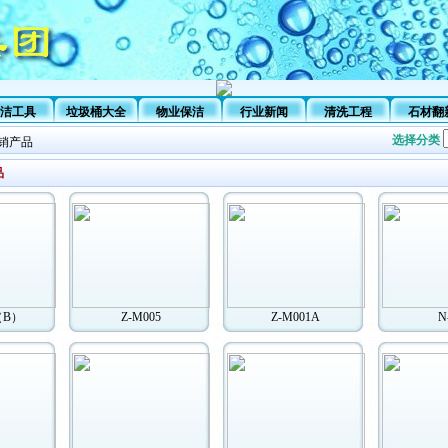
洁工具
垃圾桶大全
物业保洁
行业新闻
清洗工程
石材翻
选择分类
销产品
品
（B）
Z-M005
Z-M001A
N