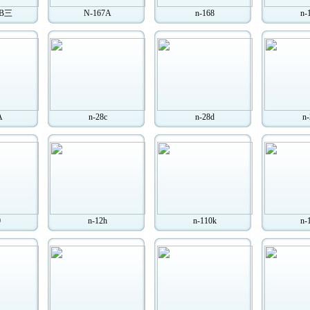
/B三
N-167A
n-168
n-
A
n-28c
n-28d
n-
0
n-12h
n-110k
n-