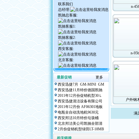
联系我们
n-45f
总经理:
凯驰总客服:
凯驰客服1:
凯驰客服2:
西安客服:
n-95
北京客服:
最新促销
更多
西安迅捷7月 GM-MINI GM
西安迅捷11月特价德国凯驰
2011年12月份促销机型30Ｌ
户外钢
西安迅捷清洁设备有限公司
2011年12月份 AF06301地板
电瓶全自动洗地机9630元
满
西安邦洁10月特价垃圾桶
北京邦洁美公司凯驰全部清
2月份促销机型绿田LT-18MB
相关链接