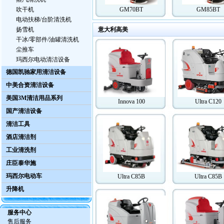
吹干机
GM70BT
GM85BT
电动扶梯/台阶清洗机
扬雪机
意大利高美
干冰/零部件/油罐清洗机
尘推车
玛西尔电动清洁设备
德国凯驰家用清洁设备
中美合资清洁设备
美国3M清洁用品系列
Innova 100
Ultra C120
国产清洁设备
清洁工具
酒店清洁剂
工业清洗剂
庄臣泰华施
玛西尔电动车
Ultra C85B
Ultra C85B
升降机
服务中心
售后服务