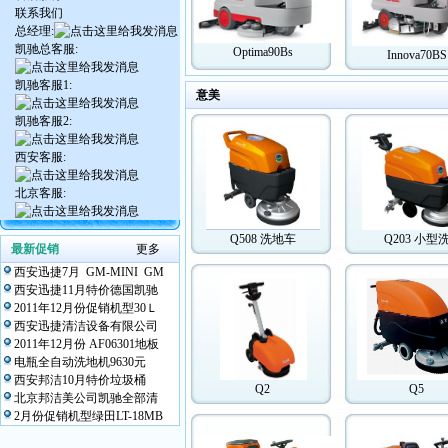
联系我们
总经理:
凯驰总客服:
Optima90Bs
Innova70BS
凯驰客服1:
意美
凯驰客服2:
西安客服:
北京客服:
Q508 洗地车
Q203 小型
最新促销
更多
西安迅捷7月 GM-MINI GM
西安迅捷11月特价德国凯驰
2011年12月份促销机型30Ｌ
西安迅捷清洁设备有限公司
2011年12月份 AF06301地板
电瓶全自动洗地机9630元
西安邦洁10月特价垃圾桶
Q2
Q5
北京邦洁美公司凯驰全部清
2月份促销机型绿田LT-18MB