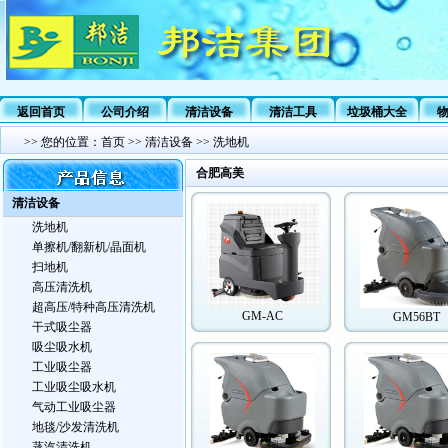
返回首页
公司介绍
清洁设备
清洁工具
垃圾桶大全
>>
您的位置：
首页
>>
清洁设备
>>
洗地机
合肥高美
清洁设备
洗地机
单擦机/翻新机/晶面机
扫地机
高压清洗机
超高压/特种高压清洗机
GM-AC
GM56BT
干式吸尘器
吸尘吸水机
工业吸尘器
工业吸尘吸水机
气动工业吸尘器
地毯/沙发清洗机
蒸汽清洗机