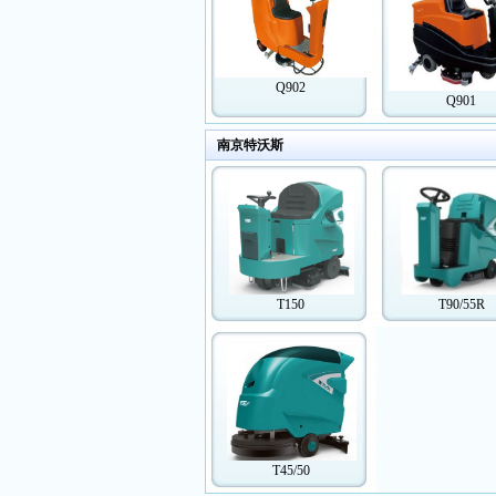
Q902
Q901
南京特沃斯
T150
T90/55R
T45/50