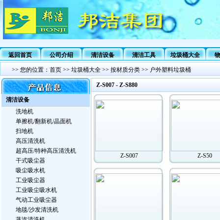
返回首页
公司介绍
清洁设备
清洁工具
垃圾桶大全
>>
您的位置：
首页
>>
垃圾桶大全
>>
按材质分类
>>
户外塑料垃圾桶
Z-S007 - Z-S880
清洁设备
洗地机
单擦机/翻新机/晶面机
扫地机
高压清洗机
超高压/特种高压清洗机
Z-S007
Z-S50
干式吸尘器
吸尘吸水机
工业吸尘器
工业吸尘吸水机
气动工业吸尘器
地毯/沙发清洗机
蒸汽清洗机