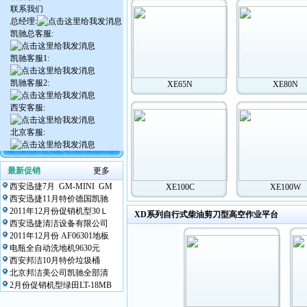
联系我们
总经理:
凯驰总客服:
凯驰客服1:
凯驰客服2:
XE65N
XE80N
西安客服:
北京客服:
最新促销
更多
西安迅捷7月 GM-MINI GM
XE100C
XE100W
西安迅捷11月特价德国凯驰
2011年12月份促销机型30Ｌ
XD系列自行式柴油剪刀型高空作业平台
西安迅捷清洁设备有限公司
2011年12月份 AF06301地板
电瓶全自动洗地机9630元
西安邦洁10月特价垃圾桶
北京邦洁美公司凯驰全部清
2月份促销机型绿田LT-18MB