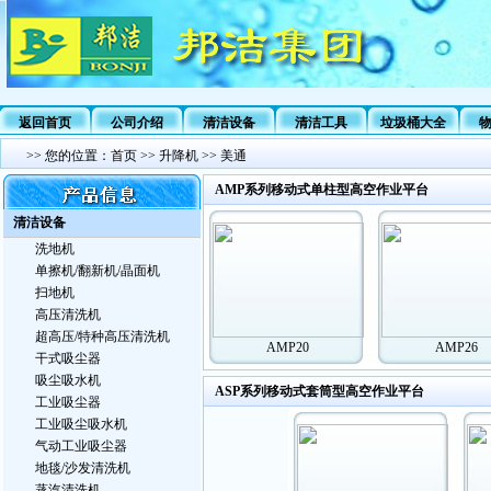
返回首页
公司介绍
清洁设备
清洁工具
垃圾桶大全
>>
您的位置：
首页
>>
升降机
>>
美通
AMP系列移动式单柱型高空作业平台
清洁设备
洗地机
单擦机/翻新机/晶面机
扫地机
高压清洗机
超高压/特种高压清洗机
AMP20
AMP26
干式吸尘器
吸尘吸水机
ASP系列移动式套筒型高空作业平台
工业吸尘器
工业吸尘吸水机
气动工业吸尘器
地毯/沙发清洗机
蒸汽清洗机