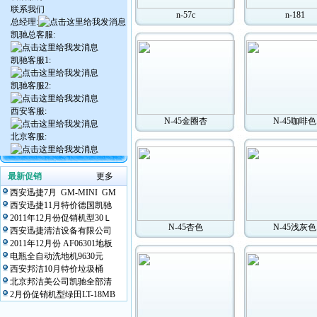
联系我们
n-57c
n-181
总经理:
凯驰总客服:
凯驰客服1:
凯驰客服2:
西安客服:
N-45金圈杏
N-45咖啡色
北京客服:
最新促销
更多
西安迅捷7月 GM-MINI GM
西安迅捷11月特价德国凯驰
2011年12月份促销机型30Ｌ
N-45杏色
N-45浅灰色
西安迅捷清洁设备有限公司
2011年12月份 AF06301地板
电瓶全自动洗地机9630元
西安邦洁10月特价垃圾桶
北京邦洁美公司凯驰全部清
2月份促销机型绿田LT-18MB