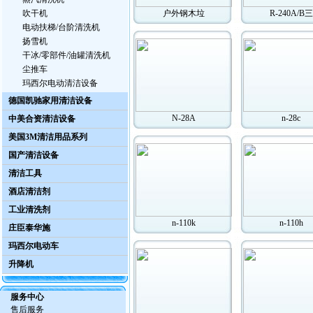
吹干机
户外钢木垃
R-240A/B三
电动扶梯/台阶清洗机
扬雪机
干冰/零部件/油罐清洗机
尘推车
玛西尔电动清洁设备
德国凯驰家用清洁设备
N-28A
n-28c
中美合资清洁设备
美国3M清洁用品系列
国产清洁设备
清洁工具
酒店清洁剂
工业清洗剂
n-110k
n-110h
庄臣泰华施
玛西尔电动车
升降机
服务中心
售后服务