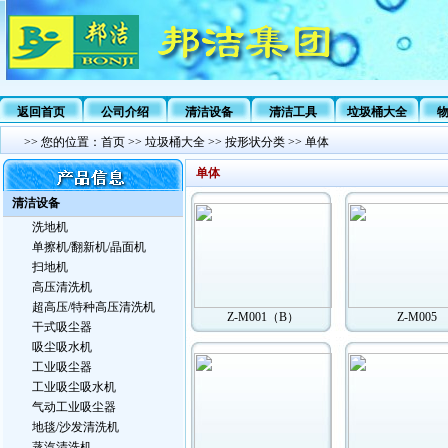
返回首页
公司介绍
清洁设备
清洁工具
垃圾桶大全
>>
您的位置：
首页
>>
垃圾桶大全
>>
按形状分类
>>
单体
单体
清洁设备
洗地机
单擦机/翻新机/晶面机
扫地机
高压清洗机
超高压/特种高压清洗机
Z-M001（B）
Z-M005
干式吸尘器
吸尘吸水机
工业吸尘器
工业吸尘吸水机
气动工业吸尘器
地毯/沙发清洗机
蒸汽清洗机