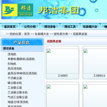
返回首页
公司介绍
清洁设备
清洁工具
垃圾桶大全
>>
您的位置：
首页
>>
垃圾桶大全
>>
按性质分类
>>
花园果皮箱
花园果皮箱
清洁设备
洗地机
单擦机/翻新机/晶面机
扫地机
高压清洗机
超高压/特种高压清洗机
Z-M005
Z-M001A
干式吸尘器
吸尘吸水机
工业吸尘器
工业吸尘吸水机
气动工业吸尘器
地毯/沙发清洗机
蒸汽清洗机