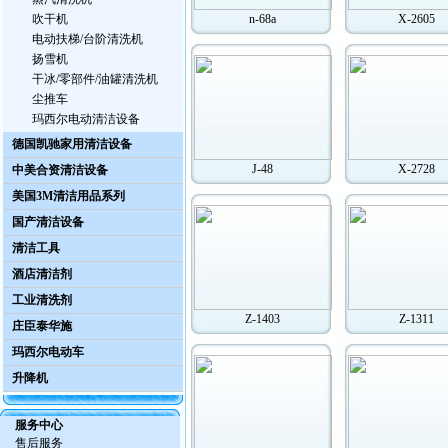
吹干机
n-68a
X-2605
电动扶梯/台阶清洗机
扬雪机
干冰/零部件/油罐清洗机
尘推车
玛西尔电动清洁设备
德国凯驰家用清洁设备
J-48
X-2728
中美合资清洁设备
美国3M清洁用品系列
国产清洁设备
清洁工具
酒店清洁剂
工业清洗剂
Z-1403
Z-1311
庄臣泰华施
玛西尔电动车
升降机
服务中心
售后服务